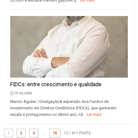
JD.com e Alibaba mantêm galpões q...
Ler mais
FIDCs: entre crescimento e qualidade
13 Jul, 2026
Marcio Aguilar / DivulgaçãoA expansão dos Fundos de
Investimento em Direitos Creditórios (FIDCs), que ganharam
escala e protagonismo no último ano, nã...
Ler mais
1
2
3
...
76
12
/ 911 POSTS