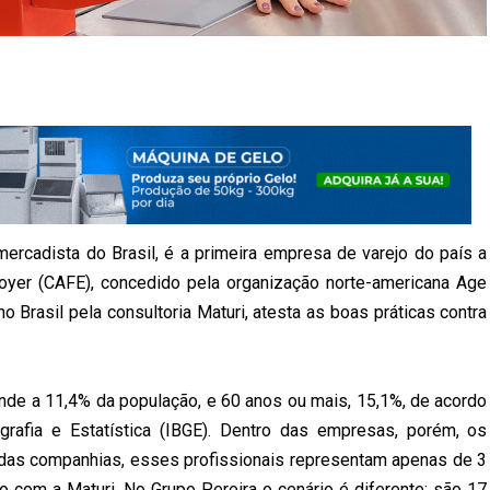
ercadista do Brasil, é a primeira empresa de varejo do país a
loyer (CAFE), concedido pela organização norte-americana Age
no Brasil pela consultoria Maturi, atesta as boas práticas contra
nde a 11,4% da população, e 60 anos ou mais, 15,1%, de acordo
grafia e Estatística (IBGE). Dentro das empresas, porém, os
 das companhias, esses profissionais representam apenas de 3
 com a Maturi. No Grupo Pereira o cenário é diferente: são 17