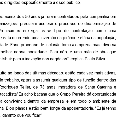
s dirigidos especificamente a esse público.
s acima dos 50 anos já foram contratados pela companhia em
rganizações precisam acelerar o processo de disseminação de
“Precisamos enxergar esse tipo de contratação como uma
e está ocorrendo uma inversão da pirâmide etária da população,
dade. Esse processo de inclusão torna a empresa mais diversa
 melhor nossa sociedade. Para nós, é uma mão-de-obra que
tribuir para a inovação nos negócios”, explica Paulo Silva.
ito ao longo das últimas décadas: estão cada vez mais ativas,
 trabalho, aptas a assumir qualquer tipo de função dentro das
Rodrigues Teller, de 73 anos, moradora de Santa Catarina e
Atacadista."Eu acho bacana que o Grupo Pereira dá oportunidade
ma convivência dentro da empresa, e em todo o ambiente de
rma. E os planos estão bem longe da aposentadoria. "Eu já tenho
 garanto que vou ficar”.