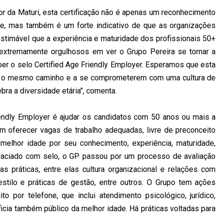
r da Maturi, esta certificação não é apenas um reconhecimento
de, mas também é um forte indicativo de que as organizações
stimável que a experiência e maturidade dos profissionais 50+
 extremamente orgulhosos em ver o Grupo Pereira se tornar a
ber o selo Certified Age Friendly Employer. Esperamos que esta
ir o mesmo caminho e a se comprometerem com uma cultura de
bra a diversidade etária", comenta.
riendly Employer é ajudar os candidatos com 50 anos ou mais a
 oferecer vagas de trabalho adequadas, livre de preconceito
elhor idade por seu conhecimento, experiência, maturidade,
agraciado com selo, o GP passou por um processo de avaliação
 práticas, entre elas cultura organizacional e relações com
 estilo e práticas de gestão, entre outros. O Grupo tem ações
o por telefone, que inclui atendimento psicológico, jurídico,
eficia também público da melhor idade. Há práticas voltadas para