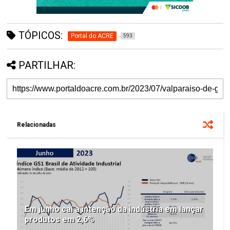
TÓPICOS:
Portal do ACRE
593
PARTILHAR:
Relacionadas
Em junho cai a intenção da indústria em lançar
produtos em 2,6%