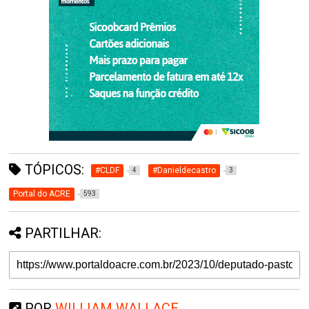
TÓPICOS:
#CLDF
#Danieldecastro
4
3
Portal do ACRE
593
PARTILHAR:
POR
WILLIAM WALLACE