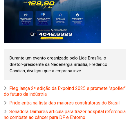
Durante um evento organizado pelo Lide Brasília, o
diretor-presidente da Neoenergia Brasília, Frederico
Candian, divulgou que a empresa inve...
Fieg lança 2ª edição da Expoind 2025 e promete "spoiler"
do futuro da indústria
Pride entra na lista das maiores construtoras do Brasil
Senadora Damares articula para trazer hospital referência
no combate ao câncer para DF e Entorno