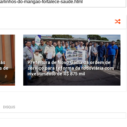
 às
Prefeitura de Novo Gama dá ordem de
s de
serviço para reforma da rodoviária com
investimento de R$ 875 mil
DISQUS