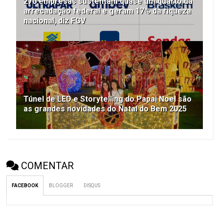
270 empresas sustentam quase um quarto da
arrecadação federal e geram 17% da riqueza
nacional, diz FGV
Túnel de LED e Storytelling do Papai Noel são
as grandes novidades do Natal do Bem 2025
COMENTAR
FACEBOOK
BLOGGER
DISQUS