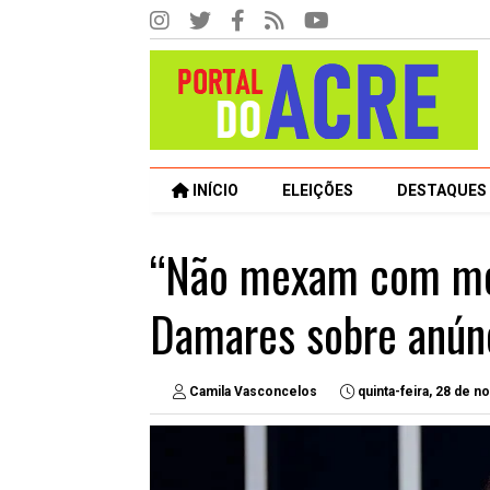
INÍCIO
ELEIÇÕES
DESTAQUES
“Não mexam com meu
Damares sobre anún
Camila Vasconcelos
quinta-feira, 28 de 