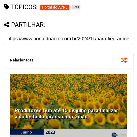
TÓPICOS:
Portal do ACRE
593
PARTILHAR:
Relacionadas
Produtores têm até 15 de julho para finalizar
a colheita do girassol em Goiás