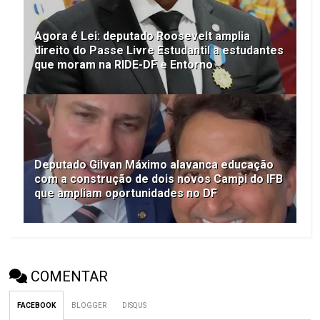
Agora é Lei: deputado Roosevelt amplia
direito do Passe Livre Estudantil a estudantes
que moram na RIDE-DF e Entorno
Deputado Gilvan Máximo alavanca educação
com a construção de dois novos Campi do IFB
que ampliam oportunidades no DF
COMENTAR
FACEBOOK
BLOGGER
DISQUS