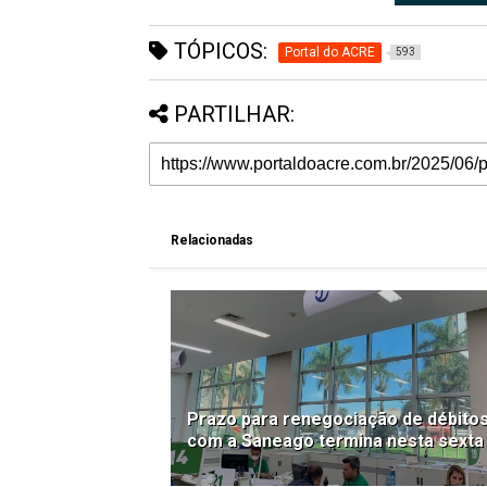
TÓPICOS:
Portal do ACRE
593
PARTILHAR:
Relacionadas
Prazo para renegociação de débito
com a Saneago termina nesta sexta