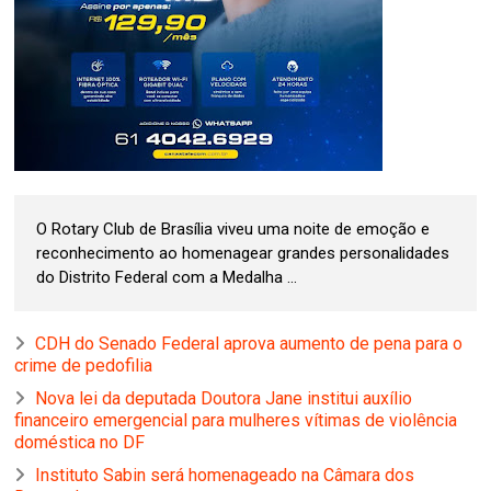
O Rotary Club de Brasília viveu uma noite de emoção e
reconhecimento ao homenagear grandes personalidades
do Distrito Federal com a Medalha ...
CDH do Senado Federal aprova aumento de pena para o
crime de pedofilia
Nova lei da deputada Doutora Jane institui auxílio
financeiro emergencial para mulheres vítimas de violência
doméstica no DF
Instituto Sabin será homenageado na Câmara dos