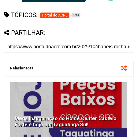
TÓPICOS:
Portal do ACRE
593
PARTILHAR:
Relacionadas
Mega Inauguração do Home Center Castelo
Forte é hoje em Taguatinga Sul!