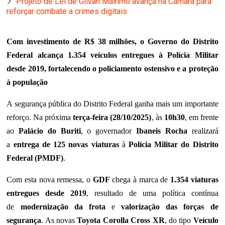
Projeto de Lei de Gilvan Máximo avança na Câmara para
reforçar combate a crimes digitais
Com investimento de R$ 38 milhões, o Governo do Distrito
Federal alcança 1.354 veículos entregues à Polícia Militar
desde 2019, fortalecendo o policiamento ostensivo e a proteção
à população
A segurança pública do Distrito Federal ganha mais um importante
reforço. Na próxima
terça-feira (28/10/2025)
, às
10h30
, em frente
ao
Palácio do Buriti
, o governador
Ibaneis Rocha
realizará
a
entrega de 125 novas viaturas
à
Polícia Militar do Distrito
Federal (PMDF)
.
Com esta nova remessa, o
GDF
chega à marca de
1.354 viaturas
entregues desde 2019
, resultado de uma política contínua
de
modernização da frota
e
valorização das forças de
segurança
. As novas
Toyota Corolla Cross XR
, do tipo
Veículo