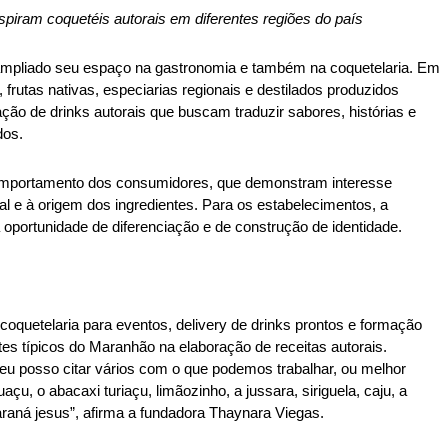
nspiram coquetéis autorais em diferentes regiões do país 
m ampliado seu espaço na gastronomia e também na coquetelaria. Em 
frutas nativas, especiarias regionais e destilados produzidos 
o de drinks autorais que buscam traduzir sabores, histórias e 
dos. 
ortamento dos consumidores, que demonstram interesse 
al e à origem dos ingredientes. Para os estabelecimentos, a 
 oportunidade de diferenciação e de construção de identidade. 
oquetelaria para eventos, delivery de drinks prontos e formação 
ntes típicos do Maranhão na elaboração de receitas autorais. 
 eu posso citar vários com o que podemos trabalhar, ou melhor 
çu, o abacaxi turiaçu, limãozinho, a jussara, siriguela, caju, a 
araná jesus”, afirma a fundadora Thaynara Viegas. 