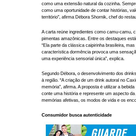
como uma extensão natural da cozinha. Semp
como uma oportunidade de contar histórias, valo
território”, afirma Débora Shornik, chef do resta
A carta reúne ingredientes como camu-camu, cub
pimentas amazônicas. Entre os destaques está a 
“Ela parte da clássica caipirinha brasileira, ma
característica dormência provoca uma sensação 
uma experiência sensorial única”, explica. 
Segundo Débora, o desenvolvimento dos drink
à região. “A criação de um drink autoral no Ca
memória”, afirma. A proposta é utilizar a bebid
conte uma história e represente um aspecto da 
memórias afetivas, os modos de vida e os enco
Consumidor busca autenticidade 